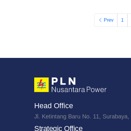
Prev
1
Head Office
Jl. Ketintang Baru No. 11, Surabaya,
Strategic Office