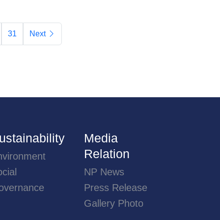
31
Next
ustainability
Media
Relation
nvironment
cial
NP News
overnance
Press Release
Gallery Photo