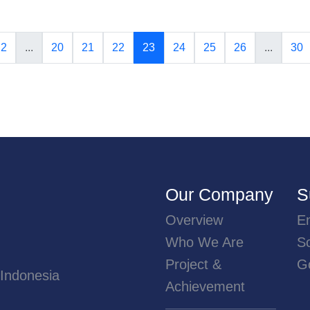
2
...
20
21
22
23
24
25
26
...
30
Our Company
S
Overview
E
Who We Are
So
Project &
G
 Indonesia
Achievement