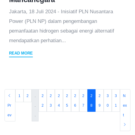
Jakarta, 18 Juli 2024 - Inisiatif PLN Nusantara
Power (PLN NP) dalam pengembangan
pemanfaatan hidrogen sebagai energi alternatif
mendapatkan perhatian...
READ MORE
1
2
.
2
2
2
2
2
2
2
2
3
3
N
Pr
.
2
3
4
5
6
7
8
9
0
1
ex
ev
.
t