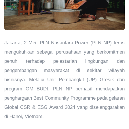
Jakarta, 2 Mei. PLN Nusantara Power (PLN NP) terus
mengukuhkan sebagai perusahaan yang berkomitmen
penuh terhadap pelestarian lingkungan dan
pengembangan masyarakat di sekitar wilayah
bisnisnya. Melalui Unit Pembangkit (UP) Gresik dan
program OM BUDI, PLN NP berhasil mendapatkan
penghargaan Best Community Programme pada gelaran
Global CSR & ESG Award 2024 yang diselenggarakan
di Hanoi, Vietnam.